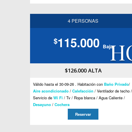
4 PERSONAS
115.000
$
H
Baja
$126.000 ALTA
Válido hasta el 30-09-26 . Habitación con
Baño Privado
/
Aire acondicionado
/
Calefacción
/ Ventilador de techo /
Servicio de
Wi Fi
/ Tv / Ropa blanca / Agua Caliente /
Desayuno
/
Cochera
Reservar