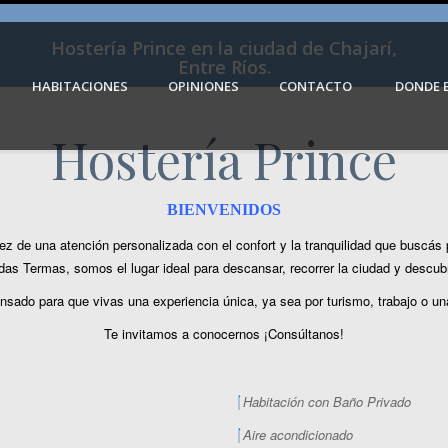
Hostería Prince en la ciudad de Chajarí,
Entre Ríos.
HABITACIONES
OPINIONES
CONTACTO
DONDE 
Hostería Prince
BIENVENIDOS
 de una atención personalizada con el confort y la tranquilidad que buscás p
as Termas, somos el lugar ideal para descansar, recorrer la ciudad y descubri
nsado para que vivas una experiencia única, ya sea por turismo, trabajo o u
Te invitamos a conocernos ¡Consúltanos!
Habitación con Baño Privado
Aire acondicionado