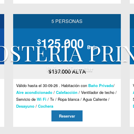
5 PERSONAS
125.000
$
OSTERÍA PRI
Baja
Relax y bienestar
$137.000 ALTA
BIENVENIDOS
Válido hasta el 30-09-26 . Habitación con
Baño Privado
/
Aire acondicionado
/
Calefacción
/ Ventilador de techo /
Servicio de
Wi Fi
/ Tv / Ropa blanca / Agua Caliente /
Desayuno
/
Cochera
Reservar