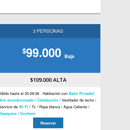
3 PERSONAS
99.000
$
Baja
$109.000 ALTA
Válido hasta el 30-09-26 . Habitación con
Baño Privado
/
Aire acondicionado
/
Calefacción
/ Ventilador de techo /
Servicio de
Wi Fi
/ Tv / Ropa blanca / Agua Caliente /
Desayuno
/
Cochera
Reservar