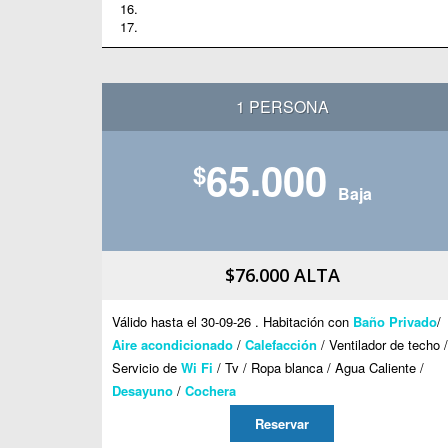
1 PERSONA
65.000
$
Baja
$76.000 ALTA
Válido hasta el 30-09-26 . Habitación con
Baño Privado
/
Aire acondicionado
/
Calefacción
/ Ventilador de techo /
Servicio de
Wi Fi
/ Tv / Ropa blanca / Agua Caliente /
Desayuno
/
Cochera
Reservar