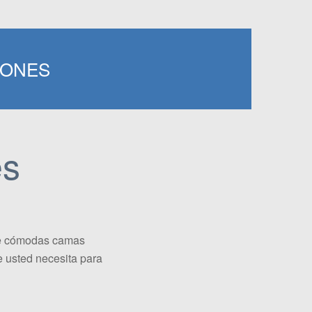
IONES
es
de cómodas camas
e usted necesita para