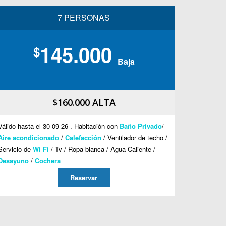
7 PERSONAS
145.000
$
Baja
$160.000 ALTA
Válido hasta el 30-09-26 . Habitación con
Baño Privado
/
Aire acondicionado
/
Calefacción
/ Ventilador de techo /
Servicio de
Wi Fi
/ Tv / Ropa blanca / Agua Caliente /
Desayuno
/
Cochera
Reservar