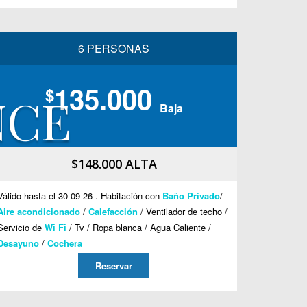
6 PERSONAS
135.000
$
NCE
Baja
$148.000 ALTA
Válido hasta el 30-09-26 . Habitación con
Baño Privado
/
Aire acondicionado
/
Calefacción
/ Ventilador de techo /
Servicio de
Wi Fi
/ Tv / Ropa blanca / Agua Caliente /
Desayuno
/
Cochera
Reservar