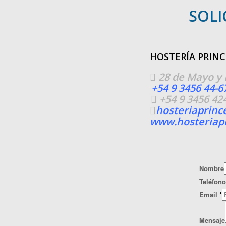
SOLI
Que
HOSTERÍA PRINC
28 de Mayo y 
+54 9 3456 44-6
+54 9 3456 42
hosteriaprin
www.hosteriapr
Nombre
Teléfono
Email
*
Mensaje