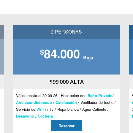
2 PERSONAS
84.000
$
Baja
$99.000 ALTA
Válido hasta el 30-09-26 . Habitación con
Baño Privado
/
Aire acondicionado
/
Calefacción
/ Ventilador de techo /
Servicio de
Wi Fi
/ Tv / Ropa blanca / Agua Caliente /
Desayuno
/
Cochera
Reservar