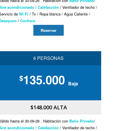
Válido hasta el 30-09-26 . Habitación con
Baño Privado
/
Aire acondicionado
/
Calefacción
/ Ventilador de techo /
Servicio de
Wi Fi
/ Tv / Ropa blanca / Agua Caliente /
Desayuno
/
Cochera
Reservar
6 PERSONAS
135.000
$
Baja
$148.000 ALTA
Válido hasta el 30-09-26 . Habitación con
Baño Privado
/
Aire acondicionado
/
Calefacción
/ Ventilador de techo /