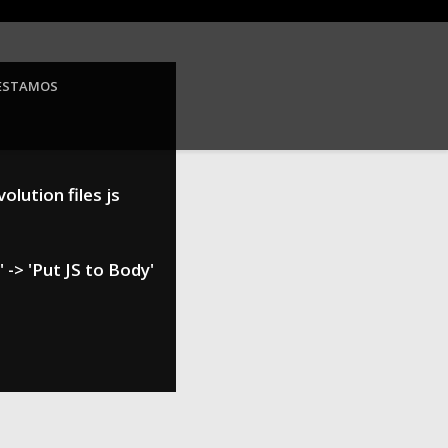
ESTAMOS
olution files js
 -> 'Put JS to Body'