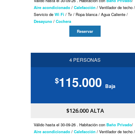
Válido hasta el 30-09-26 . Habitación con
Baño Privado
/
Aire acondicionado
/
Calefacción
/ Ventilador de techo /
Servicio de
Wi Fi
/ Tv / Ropa blanca / Agua Caliente /
Desayuno
/
Cochera
Reservar
4 PERSONAS
115.000
$
Baja
$126.000 ALTA
Válido hasta el 30-09-26 . Habitación con
Baño Privado
/
Aire acondicionado
/
Calefacción
/ Ventilador de techo /