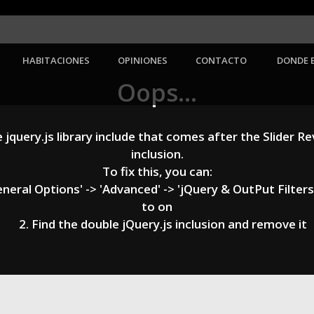
HABITACIONES
OPINIONES
CONTACTO
DONDE 
Oops...
query.js library include that comes after the Slider Rev
inclusion.
To fix this, you can:
ral Options' -> 'Advanced' -> 'jQuery & OutPut Filters'
to on
2. Find the double jQuery.js inclusion and remove it