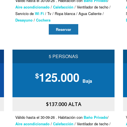
Válido hasta el 30-09-26 . Habitación con
Baño Privado
/
Aire acondicionado
/
Calefacción
/ Ventilador de techo /
Servicio de
Wi Fi
/ Tv / Ropa blanca / Agua Caliente /
Desayuno
/
Cochera
Reservar
5 PERSONAS
125.000
$
Baja
$137.000 ALTA
Válido hasta el 30-09-26 . Habitación con
Baño Privado
/
Aire acondicionado
/
Calefacción
/ Ventilador de techo /