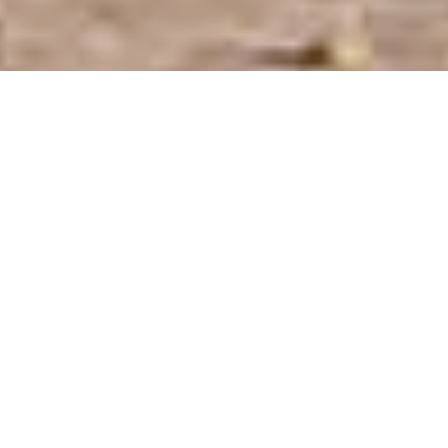
Hostería Prince en la ciudad de Chajarí, Entre
Ríos.
Hostería Prince
BIENVENIDOS
En Hosteria Prince combinamos la calidez de una atención
personalizada con el confort y la tranquilidad que buscás para disfrutar
de una estadía inolvidable.