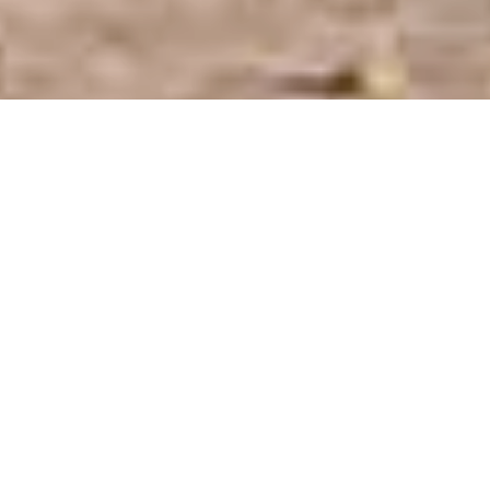
Hostería Prince en la ciudad de Chajarí, Entre
Ríos.
Hostería Prince
BIENVENIDOS
En Hosteria Prince combinamos la calidez de una atención
personalizada con el confort y la tranquilidad que buscás para disfrutar