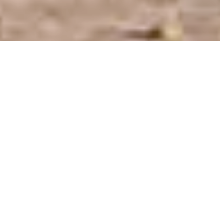
Hostería Prince en la ciudad de Chajarí, Entre
Ríos.
Hostería Prince
BIENVENIDOS
En Hosteria Prince combinamos la calidez de una atención
personalizada con el confort y la tranquilidad que buscás para disfrutar
de una estadía inolvidable.